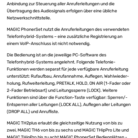
Anbindung zur Steuerung aller Anrufer­leitungen und die
Übertragung des Audiosignals erfolgen über eine übliche
Netzwerk­schnittstelle.
MAGIC PhonerSet nutzt die Anruferleitungen des verwendeten
Telefon­hybrid-Systems – eine zusätzliche Registrierung an
einem VoIP-Anschluss ist nicht notwendig.
Die Bedienung ist an die jeweilige PC-Software des
Telefonhybrid-Systems angelehnt. Folgende Telefonie-
Funktionen werden separat für jede verfüg­bare Anrufer­leitung
unterstützt: Rufaufbau, Anrufannahme, Auflegen, Wahlwieder­
holung, Rufweiterleitung, PRETALK, HOLD, ON AIR (1-Fader oder
2-Fader Betriebsart) und Leitungssperre (LOCK). Weitere
Funktionen sind über die Function-Taste verfügbar: Sperren/­
Entsperren aller Leitungen (LOCK ALL), Auflegen aller Leitungen
(DROP ALL) und Anrufliste.
MAGIC TH2plus erlaubt die gleichzeitige Nutzung von bis zu
zwei, MAGIC TH6 von bis zu sechs und MAGIC THipPro Lite und
MAGIC THipPro bis zu acht MAGIC PhonerSet Bedienplätzen -