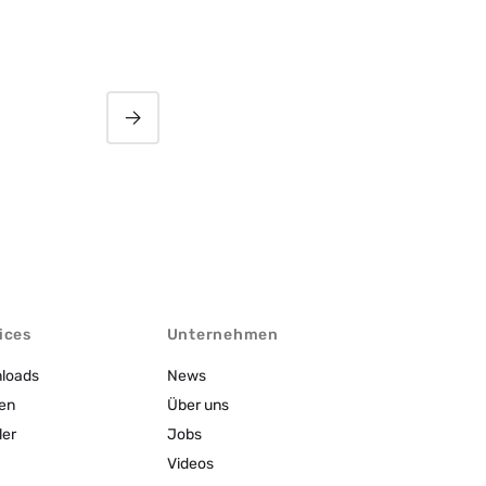
In eigener Sache
ices
Unternehmen
loads
News
en
Über uns
ler
Jobs
Videos