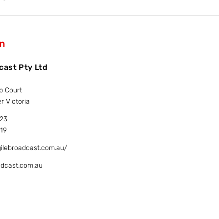
n
cast Pty Ltd
p Court
r Victoria
823
19
gilebroadcast.com.au/
adcast.com.au